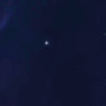
了一些重要的交易，逐步为未来奠定了基础。虽
然在短期内未能显著改善战绩，但这些举措为尼
克斯的崛起铺平了道路。
2、管理层的战略调整与
决策
尼克斯的崛起不仅仅依赖于球员的天赋和表现，
背后更离不开球队管理层的战略调整。从2013年
开始，尼克斯逐步改变了自己的管理思路，特别
是在2019年聘请了名帅汤姆·锡伯杜作为主教练
后，球队的竞技水平得到了迅速提升。锡伯杜的
防守理念与战术体系给球队注入了新的活力。
管理层还做出了几项重要决策，其中之一就是通
过交易与自由市场签约来引进有影响力的球员。
2021年，尼克斯成功签下了来自达拉斯小牛的控
卫贾伦·布伦森，后者迅速成为球队的核心人物。
布伦森不仅具备出色的进攻能力，还能在关键时