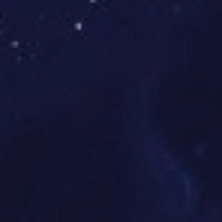
超的资金带动下，越来越多的冠军联赛俱乐部开
始通过转会市场引进优质球员，提升整体竞技水
平。这一现象在20世纪末和21世纪初尤为明显。
此外，球员的个人价值也随着联赛的发展得到了
极大的提升。冠军联赛吸引了大量优秀的外国球
员和教练，联赛的竞技水平和影响力大幅提
jiuyou.com
升，促使球员的转会费不断攀升。
许多曾经在英超效力的球员选择加盟冠军联赛的
顶级俱乐部，继续展现其能力，也为联赛注入了
新的活力。
不仅如此，球员的商业代言和个人品牌效应也使
得冠军联赛成为了全球瞩目的焦点。球员们的影
响力逐渐超越了赛场本身，成为了媒体和商业的
宠儿。这种现象不仅提升了联赛的整体商业价
值，也吸引了更多的广告商、赞助商参与其中，
推动了整个联赛的经济发展。