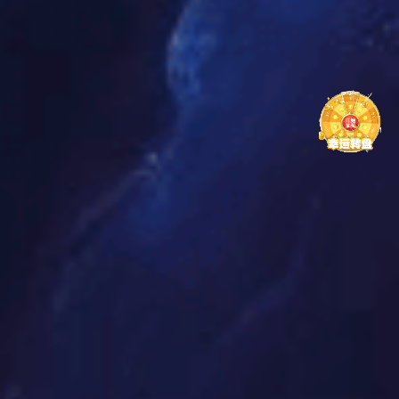
望借助先进的技术手段进一步提升比赛的观赏性
和竞技水平。例如，通过大数据分析、VAR技
术、智能化裁判系统等手段，进一步保障比赛的
公平性和提高赛事的观赏体验。
总结：
综上所述，英格兰足球冠军联赛自成立以来，经
历了多个发展阶段，每一次的改革和创新都使得
联赛在竞争力、商业价值以及全球影响力等方面
取得了显著进步。当前，冠军联赛不仅是英格兰
足球的重要组成部分，也成为了全球足坛的一大
亮点。
展望未来，英格兰足球冠军联赛将面临更为复杂
的国际化竞争格局和内外部挑战。无论是通过加
强俱乐部的财务管理、提升技术水平，还是借助
全球化的机会，冠军联赛都需要不断调整战略，
以适应新的市场环境。相信在未来的岁月里，英
格兰足球冠军联赛将继续在世界足球舞台上占据