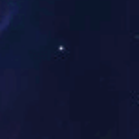
平达到了历史新高。同时，晋级至英超的机会使
得英格兰足球冠军联赛成为全球球员与俱乐部的
追逐目标，也吸引了越来越多的优秀球员加入。
2、联赛结构的变化与改
革
在英格兰足球冠军联赛的发展过程中，联赛结构
经历了多次变革。最初，冠军联赛的参赛队伍主
要来自英格兰各个地区的传统俱乐部，比赛形式
较为简单。然而随着时间的推移，特别是在20世
纪60年代和70年代，联赛开始进行结构性调整，
加入了更多的队伍和更多的比赛场次。到90年
代，英格兰足球冠军联赛已经发展成为24支球队
的常规联赛。
随着英超联赛的创立，冠军联赛作为英格兰足球
的次级联赛，逐渐展现出更加复杂和精细的竞争
模式。例如，2004年，英格兰足球冠军联赛的管