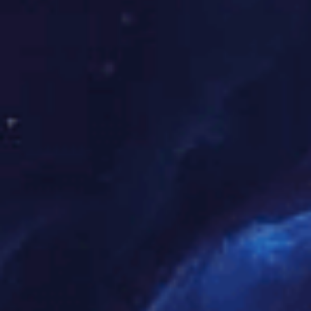
4、未来挑战与机遇
尽管英格兰足球冠军联赛取得了显著的发展，但
也面临着一些严峻的挑战。首先，随着英超联赛
的不断壮大，顶级联赛对资金、球员以及技术的
吸引力愈发强大，这使得冠军联赛的俱乐部在经
济和竞技上面临更大的压力。如何在有限的资源
下维持竞争力，将成为未来冠军联赛亟待解决的
问题。
其次，随着全球化的推进，冠军联赛的国际化也
迎来了更大的机遇。随着亚洲、北美和其他地区
市场的开拓，越来越多的国际观众和投资者关注
到英格兰足球冠军联赛。如何利用这一趋势，提
升联赛的全球影响力，开拓更多的商业机会，将
是未来发展的关键。
此外，随着科技的进步，数据分析和人工智能在
足球比赛中的应用日益广泛。未来，冠军联赛有