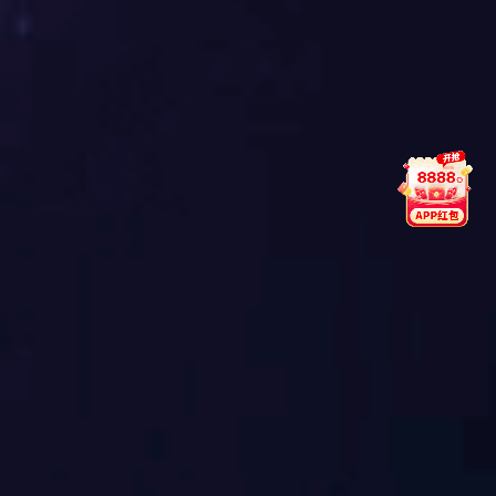
导航
发现
BBt贝博·(bellbet)艾弗森官网
精选产品
企业要闻
集团服务
找到
贝博bellbet艾佛森官网