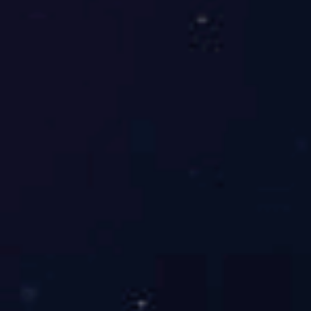
BB贝博艾弗森官网✅BBt贝博·(bellbet)艾弗森官
网/bellbet贝博官方网站/艾弗森贝博ballbet官网，综合
体育娱乐平台，官网入口、网页版、注册登录及手机在线
访问为用户提供足球、篮球、电竞及体育赛事内容，持续
同步热门赛事进程、比分统计及热点资讯，进一步优化整
体内容展示与访问体验。
导航