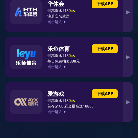
英格兰足球冠军联赛（EFL Championship）作
为英格兰足球体系中最具竞争力的联赛之一，承
载着无数球队的梦想与挑战。自成立以来，冠军
联赛的地位和影响力经历了多次演变，尤其在财
政、技术、竞争格局等多个方面，联赛的变化与
发展不断推动英格兰足球的进步。本文将从四个
方面详细分析英格兰足球冠军联赛的发展历程与
未来展望，分别为：联赛的历史背景与发展进
程、联赛结构的变化与改革、俱乐部与球员的影
响力提升以及未来可能面临的挑战与机遇。通过
这四个方面的阐述，本文力求全面呈现英格兰足
球冠军联赛的发展脉络，并对其未来走向进行深
入分析。
1、英格兰足球冠军联赛的
历史背景与发展进程
英格兰足球冠军联赛的起源可以追溯到19世纪